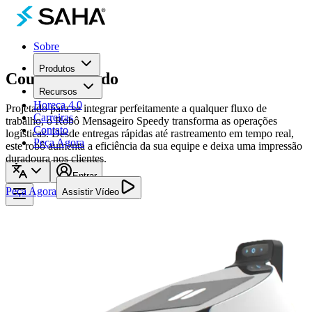
Sobre
Produtos
Courier
Rápido
Recursos
Horeca 4.0
Projetado para se integrar perfeitamente a qualquer fluxo de
Carreiras
trabalho, o Robô Mensageiro Speedy transforma as operações
Contato
logísticas. Desde entregas rápidas até rastreamento em tempo real,
Peça Agora
este robô aumenta a eficiência da sua equipe e deixa uma impressão
duradoura nos clientes.
Entrar
Peça Agora
Assistir Vídeo