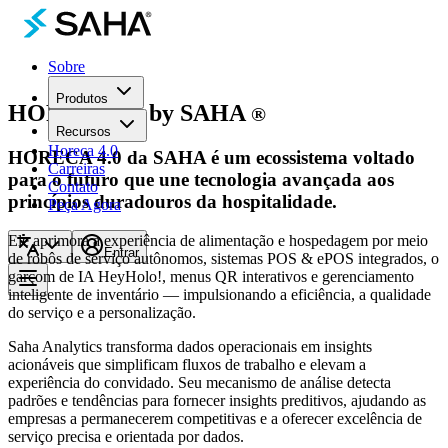
Sobre
Produtos
HORECA4.0
by SAHA
®
Recursos
Horeca 4.0
HORECA 4.0 da SAHA é um ecossistema voltado
Carreiras
para o futuro que une tecnologia avançada aos
Contato
princípios duradouros da hospitalidade.
Peça Agora
Ele aprimora a experiência de alimentação e hospedagem por meio
Entrar
de robôs de serviço autônomos, sistemas POS & ePOS integrados, o
garçom de IA HeyHolo!, menus QR interativos e gerenciamento
inteligente de inventário — impulsionando a eficiência, a qualidade
do serviço e a personalização.
Saha Analytics transforma dados operacionais em insights
acionáveis que simplificam fluxos de trabalho e elevam a
experiência do convidado. Seu mecanismo de análise detecta
padrões e tendências para fornecer insights preditivos, ajudando as
empresas a permanecerem competitivas e a oferecer excelência de
serviço precisa e orientada por dados.