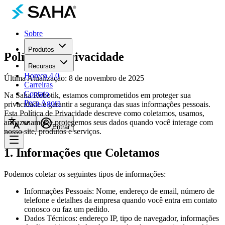
Sobre
Produtos
Política de Privacidade
Recursos
Horeca 4.0
Última Atualização
:
8 de novembro de 2025
Carreiras
Contato
Na Saha Robotik, estamos comprometidos em proteger sua
Peça Agora
privacidade e garantir a segurança das suas informações pessoais.
Esta Política de Privacidade descreve como coletamos, usamos,
armazenamos e protegemos seus dados quando você interage com
Entrar
nosso site, produtos e serviços.
1. Informações que Coletamos
Podemos coletar os seguintes tipos de informações:
Informações Pessoais: Nome, endereço de email, número de
telefone e detalhes da empresa quando você entra em contato
conosco ou faz um pedido.
Dados Técnicos: endereço IP, tipo de navegador, informações